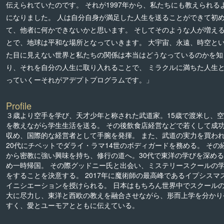
伝えられていたのです。 それが1997年から、私たちにも教えられる
になりました。 人は自分自身が満足した人生を送ることができて初
て、他者に何かできないかと思います。 そしてそのような人が増え
とで、地球は平和な場所となっていきます。 大宇宙、永遠、時空と
た目に見えない世界と私たちの関係は本当はどうなっているのかを知
り、それを自分の人生に取り入れることで、 ミラクルに満ちた人生
っていくーそれがアデプトプログラムです。」
Profile
３歳より空手を学び、天才少年と称された武道家。15歳で渡米し、
を教えながら学生生活を送る。 その後飲食店経営などで若くして成
収め、国際的な経営者として手腕を発揮。 また、武道の実力を買わ
20代にチベットでダライ・ラマ14世のボディガードを務める。 その
から密教に強い興味を持ち、修行の道へ。30代で東洋の学びを深め
め一時帰国。 その際グッドニー氏と出会い、ミステリースクールの
をすることを決意する。 2017年に魔術師の最高峰であるイプシスマ
イニシエーションを授けられる。 日本はもちろん世界中でスクール
大に尽力し、東洋と西欧の教えを融合させながら、形而上学を分かり
すく、愛とユーモアとともに伝えている。