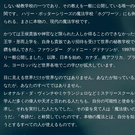
しない秘教学校の一つであり、その教えを一般に公開している唯一の
関です。 ハリー・ポッターシリーズの魔法学校「ホグワーツ」にも
られる、まさに本物の、現代の魔法学校です。
かつては王侯貴族や神官など限られた人しか得ることのできなかった
王学・形而上学を、自身も貴族であり招待を受けて世界の秘教学校で
鑽を積んできた、ファウンダー グッドニー・グドナソンが、1997
り一般公開しました。 以降、日本を始め、カナダ、南アフリカ、ブ
ル、ヨーロッパなど世界各地でこの学びが拡大しています。
目に見える世界だけが世界なのではありません。あなたが知っている
なたが、あなたのすべてではありません。
レオナルド・ダ・ヴィンチやミケランジェロなどミステリースクール
学んだ多くの偉人や天才と言われる人たちも、自分の可能性と使命を
求し、それを実行した人たちでした。 その姿を見て人は「魔法使い
うだ」「奇跡だ」と称賛していたのです。本物の魔法とは、自分を知
うとするすべての人が使えるものです。