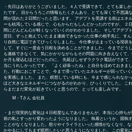
・先日はありがとうございました。４人で受講できて、とても楽しか
たです。 目からうろこの情報もたくさんあり、とても深くて不思議
間が流れた２日間だったと思います。 アデプトを受講する前はエネ
ーも枯渇している感じで、心もからだもしんどかったのですが、 ２
間にどんどん心が軽くなっていくのがわかりました。 そしてアデプ
翌日、ずっと抱えていたまま連絡できなかった仕事の相手先に、すん
り自然に電話できてびっくりしました。 今仕事が止まっている現状
して、すぐに一度会う日程を決めることができました。 今までどう
も連絡できなくて、気にかかりながらもその問題に向き合えなくて、
か月も寝込むほどだったのに、 先延ばしせずラクラク電話ができて
当にうれしかったです。 「よく頑張ったね」と自分をほめておきま
た。行動におこすことで、今まで滞っていたエネルギーが回っていく
を実感しました。 また、瞑想している時にも、今まで感じられなか
ほど大きなエネルギーにつながるのがわかり、びっくりでした。 こ
らまだまだ変化が起きていくと思うので、とっても楽しみです。
M・Tさん 会社員
・まだ現実的な変化は４日程度なんでありませんが、本当に心持ちが
前の私とすっかり変わったようになりました。 執着というか、固執
ことがなくなりました。怒りやイライラといった感情がなくなり、な
かやるにしてもまず瞑想したいと思うようになりました。 この変化