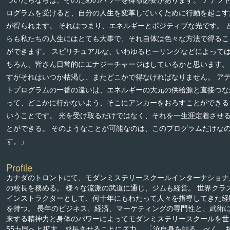
ログラムを受けると、自分の人生を変革していくために行動を起こす
が得られます。 それはつまり、エネルギーとポジティブな光です。 
らも私たちの人生にはとても大事で、それ自体は色々な方法で得るこ
ができます。 スピリチュアルな、いわゆるヒーリングなどによって
ちろん、皆さん日常的にエナジーチャージはしているかと思います。
すがそれはいつか枯渇し、またどこかで得なければなりません。 ア
トプログラムの一番の違いは、エネルギーの大元の供給源と直接つな
って、どこかに行かないよう、そこにアンカーをおろすことができる
いうことです。 光を受け取るだけではなく、それを一生涯定着させ
とができる。 そのようなことが可能なのは、このプログラムだけな
す。」
Profile
カナダのトロントにて、モダンミステリースクールインターナショナ
の校長を務める。 様々な流派の武道に通じ、ジムも経営。 世界クラ
インストラクターとして、何十年にもわたって人々を指導してきた経
を持つ。 長年のビジネス、経済、マーケティングの専門性と、武術
来する精神力と身体のパワーによってモダンミステリースクールを世
55カ国へと拡大、成長させることに尽力。 「汝自身を知る」べく、