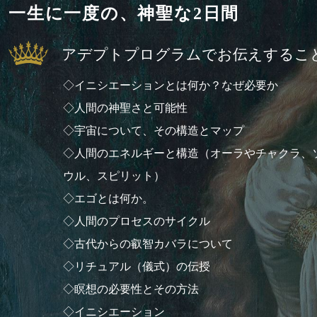
一生に一度の、神聖な2日間
アデプトプログラムでお伝えするこ
◇イニシエーションとは何か？なぜ必要か
◇人間の神聖さと可能性
◇宇宙について、その構造とマップ
◇人間のエネルギーと構造（オーラやチャクラ、
ウル、スピリット）
◇エゴとは何か。
◇人間のプロセスのサイクル
◇古代からの叡智カバラについて
◇リチュアル（儀式）の伝授
◇瞑想の必要性とその方法
◇イニシエーション