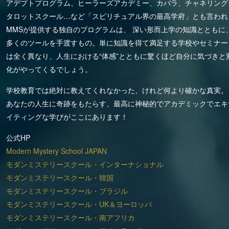
アデプトプログラム、ヒーラーズアカデミー、カバラ、チャネリング
タロットスクール…など「スピリチュアル界の最高学府」とも言われ
MMSが提供する独自のプログラムは、 深い形而上学の知識とともに
多くのツールを手渡すもの。単に知識を得て満足する学校やセミナー
は全く異なり、人生における“体感”とともに驚くほど自分に気づきと
化がやってくるでしょう。
学校教育では絶対に教えてくれなかった、けれど何より確かな真実。
あなたの人生に奇跡をもたらす、最高に神秘的でアカデミックでエキ
イティングな学びがここにあります！
公式HP
Modern Mystery School JAPAN
モダンミステリースクール・インターナショナル
モダンミステリースクール・韓国
モダンミステリースクール・ブラジル
モダンミステリースクール・UK＆ヨーロッパ
モダンミステリースクール・南アフリカ