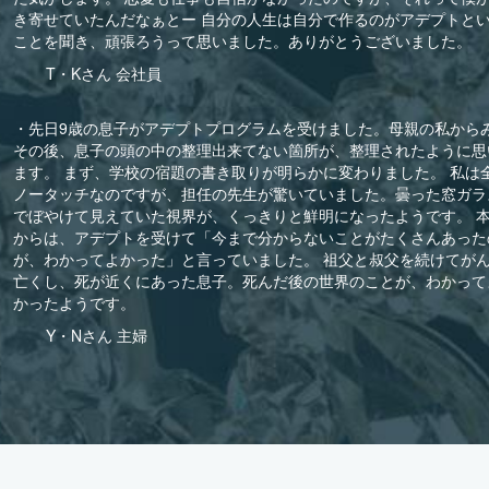
き寄せていたんだなぁとー 自分の人生は自分で作るのがアデプトと
ことを聞き、頑張ろうって思いました。ありがとうございました。
T・Kさん 会社員
・先日9歳の息子がアデプトプログラムを受けました。母親の私から
その後、息子の頭の中の整理出来てない箇所が、整理されたように思
ます。 まず、学校の宿題の書き取りが明らかに変わりました。 私は
ノータッチなのですが、担任の先生が驚いていました。曇った窓ガラ
でぼやけて見えていた視界が、くっきりと鮮明になったようです。 
からは、アデプトを受けて「今まで分からないことがたくさんあった
が、わかってよかった」と言っていました。 祖父と叔父を続けてが
亡くし、死が近くにあった息子。死んだ後の世界のことが、わかって
かったようです。
Y・Nさん 主婦