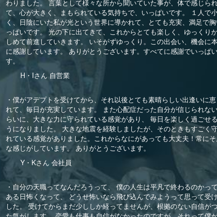
わりました。 言葉として様々な所から聞いていた事が、体で感じら
て、心が大きく、まもられている気持ちで、いっぱいです。 １人で
く、日陰にいた私が光という世界に導かれて、とても充実、満足で胸
っぱいです。 光の下に出てきて、これからとても楽しく、ゆっくり
しめて前進していきます。 いそがずゆっくり。この出会い、機会に
に感謝しています。 ありがとうございます。すべてに感謝でいっぱ
す。
H・Iさん 自営業
・僕がアデプトを受けてから、それ以後とても素晴らしい出逢いに恵
れて、毎日が充実しています。 また心配症だった自分が信じられな
らいに、大きな力に守られている感覚があり、 毎日を楽しく過ごせ
うになりました。 大きな地震を経験しましたが、そのときもすごく
れている感覚がありました。これからなにがあっても大丈夫！常にそ
な感じがしています。 ありがとうございます。
Y・Kさん 会社員
・自分の天職ってなんだろうって、 僕の人生は平凡で終わるのかっ
ある日怖くなって、 どうせ怖いなら飛び込んでみようって思って受
した。 受けてからまだ少ししか経ってませんが、根拠のない自信が
た気がします。 恋愛も仕事も自信がなかったのですが、それって僕