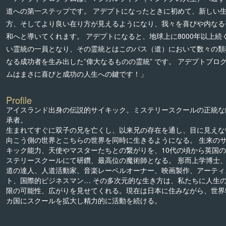
道への第一ステップです。 アデプトになったときに初めて、新しい
方、そしてより良い在り方が見えるようになり、我々を喜びや内なる
和へと導いてくれます。 アデプトになると、地球上に8000年以上続
い霊統の一員となり、その霊統とはこのパス（道）において数々の類
なる成功者を生み出した”偉大なるものの霊統” です。 アデプトプロ
ムはまさに喜びと成功の人生への鍵です！」
Profile
アイスランド出身の伝説的サイキック。ミステリースクールの正統な
承者。
生まれてすぐに双子の兄を亡くし、以来兄の存在を通し、目に見えな
向こう側の世界とこちらの世界を同時に生きるようになる。 生来の
キック能力、天使やマスターたちとの繋がりを、10代の頃から英国
ステリースクールにて研鑽、最高位の魔術師となる。 形而上学博士
道の達人、人道活動家、音楽レーベルオーナー、映画製作、アーティ
ト、国際的ビジネスマン… その多次元的な生き方は、私たちに人生
限の可能性、広がりを見せてくれる。現在は日本に住みながら、世界
カ国にスクールを拡大し精力的に活動を続ける。