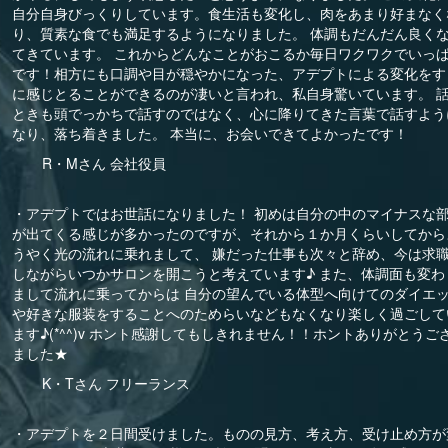
自分自身びっくりしています。食生活も変化し、肉をあまり好まなく
り、質素な食でも満足するようになりました。 体調もだんだん良く
てきています。 これからどんなことがおこるか毎日ワクワクでいっ
です！相方にも口調や目が穏やかになった、アデプトによる変化をす
に感じとることができるのが凄いと言われ、私自身驚いています。 
ときも頭でっかちで話すのではなく、心に降りてきた言葉で話すよう
なり、落ち着きました。 本当に、お会いできてよかったです！
R・Mさん 会社役員
・アデプトではお世話になりました！ 初めは自分の中のマイナスな
が出てくる感じが多かったのですが、それから１か月くらいしてから
うやく光の流れに乗れまして、 嫌だった仕事も次々と辞め、今は求
しながらいつかサロンを開こうと考えています♪ また、体調面も変わ
まして流れに乗ってからは 自分の望んでいる体型へ向けてのダイエ
や好きな服装をすることへのためらいなどもなくなり楽しく過ごして
ます♪(*^^)v ホント感謝してもしきれません！！ホントありがとうご
ました★
K・Tさん フリーランス
・アデプトを２日間受けました。ものの見方、考え方、受け止め方が